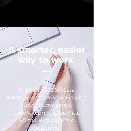
A smarter, easier
way to work.
900
Το Medit i
διαθέτει
προηγμένη τεχνολογία για πιο
ομαλό σκανάρισμα,
ευκολότερη χειρισμό και
βελτιωμένη ακρίβεια
σάρωσης.