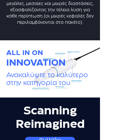
μεγάλες, μεσαίες και μικρές διαστάσεις,
εξασφαλίζοντας την τέλεια λύση για
κάθε περίπτωση (οι μικρές κεφαλές δεν
περιλαμβάνονται στο πακέτο).
ALL IN ON
INNOVATION
Ανακαλύψτε το καλύτερο
στην κατηγορία του
Scanning
Reimagined