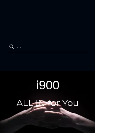
900
i
ALL IN for You