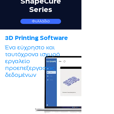
ShapeCure
Series
Φυλλάδιο
3
D Printing Software
Ένα εύχρηστο και
ταυτόχρονα ισχυρό
εργαλείο
προεπεξεργασίας
δεδομένων