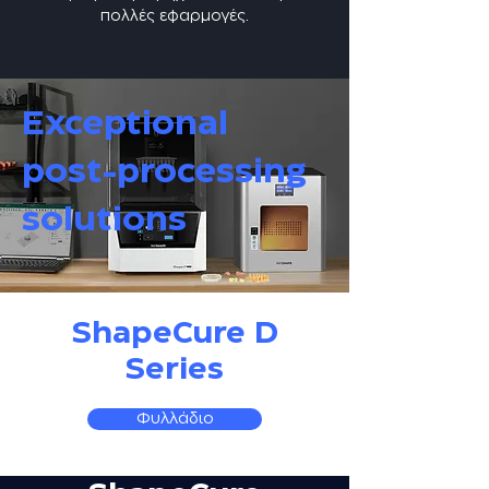
πολλές εφαρμογές.
Exceptional
post-processing
solutions
​ShapeCure D
Series
Φυλλάδιο