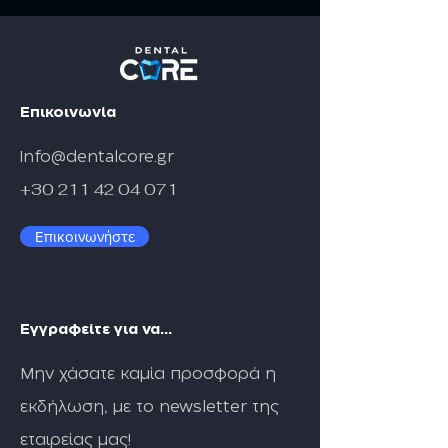
2025-2026
συνεργασία με την
MEDIT
Επικοινωνία
info@dentalcore.gr
+30 211 42 04 071
Επικοινωνήστε
Εγγραφείτε για να...
Μην χάσατε καμία προσφορά η
εκδήλωση, με το newsletter της
εταιρείας μας!