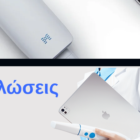
λώσεις