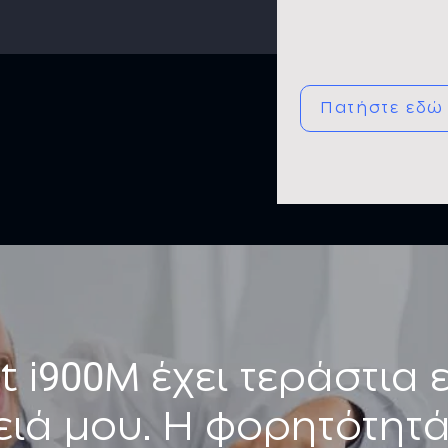
Πατήστε εδώ
900
 i
M έχει τεράστια
ειά μου. Η φορητότητά 