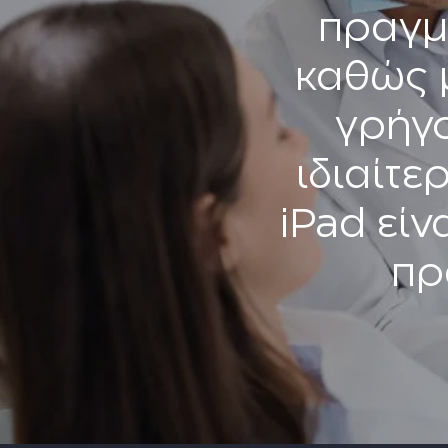
πραγμ
καθώς μ
γρήγ
ιδιαίτε
iPad είν
πρ