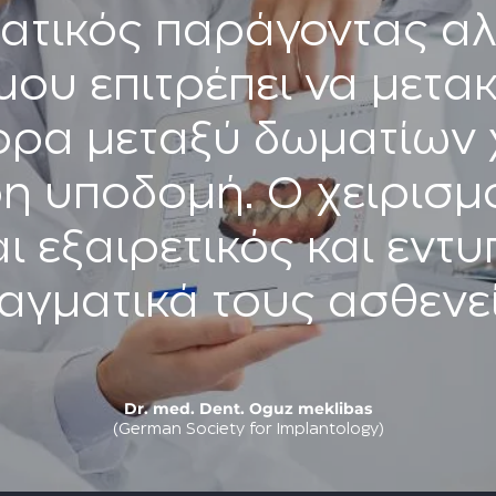
ατικός παράγοντας αλ
ου επιτρέπει να μετα
ορα μεταξύ δωματίων 
ρη υποδομή. Ο χειρισμ
αι εξαιρετικός και εντ
αγματικά τους ασθενεί
Dr. med. Dent. Oguz meklibas
(German Society for Implantology)