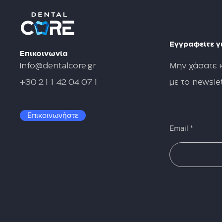
Εγγραφείτε γι
Επικοινωνία
info@dentalcore.gr
Μην χάσατε 
+30 211 42 04 071
με το newslet
Επικοινωνήστε
Email