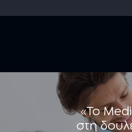
«Το Medit
στη δουλ