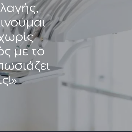
λαγής,
κινούμαι
χωρίς
ός με το
υπωσιάζει
ς!»