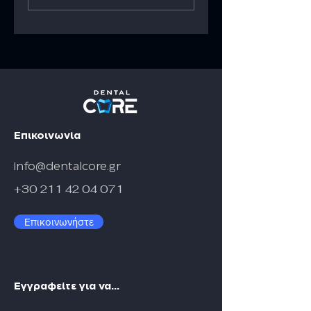
-Χορηγός στο
2025 FACE to FA
Μετεκπαιδευτικό
Πρόγραμμα
Εμφυτευματολογίας
2025-2026
Επικοινωνία
info@dentalcore.gr
+30 211 42 04 071
Επικοινωνήστε
Εγγραφείτε για να...