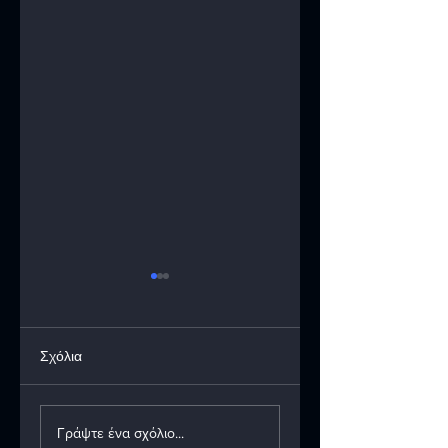
Σχόλια
ΙΝΣΤΙΤΟΥΤΟ
32o Πανελλήνιο
ΜΕΡΙΜΝΑΣ
Συνέδριο HAOMS
Γράψτε ένα σχόλιο...