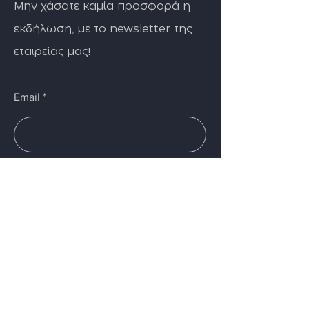
Μην χάσατε καμία προσφορά η
εκδήλωση, με το newsletter της
εταιρείας μας!
Email
Εγγραφή
Menu
Home